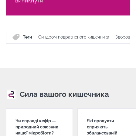
виникнути.
Теги
Синдром подразненого кишечника
Здоров'я 
Сила вашого кишечника
Чи справді кефір —
Які продукти
природний союзник
сприяють
нашої мікробіоти?
збалансованій