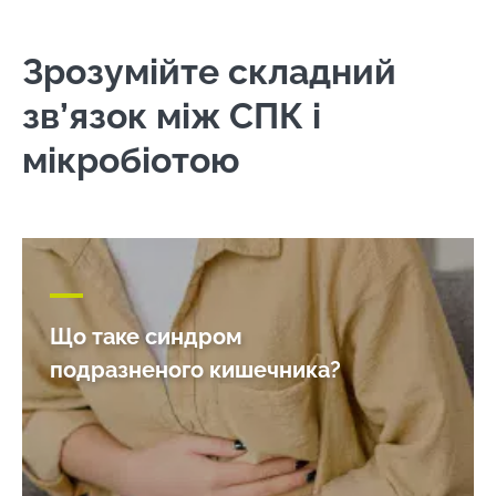
Погляд експертів
Останні новини про СПК
Зрозумійте складний
зв’язок між СПК і
мікробіотою
Що таке синдром
подразненого кишечника?