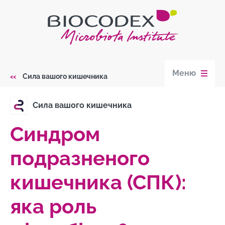
Skip
to
main
content
Меню
Сила вашого кишечника
Breadcrumb
Сила вашого кишечника
Синдром
подразненого
кишечника (СПК):
яка роль