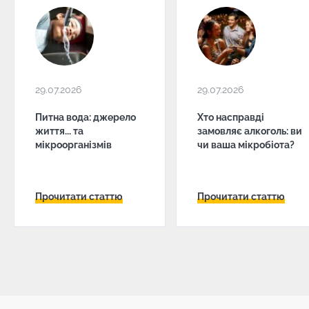
29.07.2026
29.07.2026
Питна вода: джерело
Хто насправді
життя... та
замовляє алкоголь: ви
мікроорганізмів
чи ваша мікробіота?
Прочитати статтю
Прочитати статтю