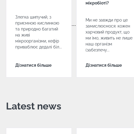
мікробіоті?
Злегка шипучий, з
Ми не завжди про це
приємною кислинкою
замислюємося: кожен
та природно багатий
харчовий продукт, що
на живі
ми їмо, живить не лише
мікроорганізми, кефір
наш організм
приваблює дедалі біл...
(забезпечу...
Дізнатися більше
Дізнатися більше
Latest news