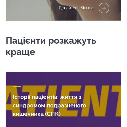
Дізнайтесь більше:
Пацієнти розкажуть
краще
Історії пацієнтів: життя з
синдромом подразненого
кишечника (СПК)
Залишайся з нами !