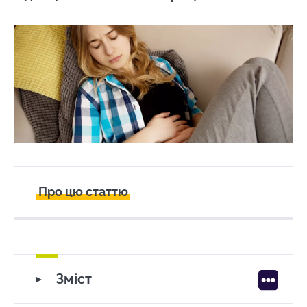
Про цю статтю
Створений
Оновлений
06 May 2024
09 April 2026
Зрозумійте складний зв’язок між СПК
Зміст
і мікробіотою
Пацієнти розкажуть краще