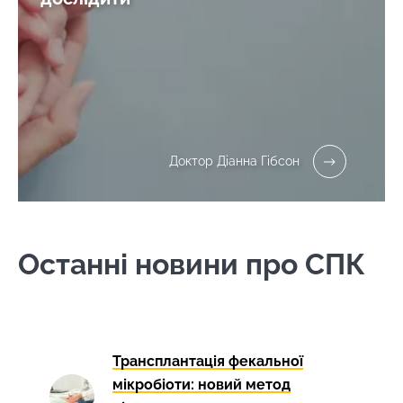
приваблює
дедалі біл...
Дізнатися
більше
Доктор Діанна Гібсон
Останні новини про СПК
Трансплантація фекальної
мікробіоти: новий метод