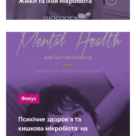
Жінки та їхня мікробіота
Фокус
Психічне здоров’я та
кишкова мікробіота: на