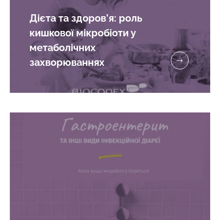
Дієта та здоров’я: роль
кишкової мікробіоти у
метаболічних
захворюваннях
Залишайся з нами !
Приєднуйтесь до спільноти Microbiota та