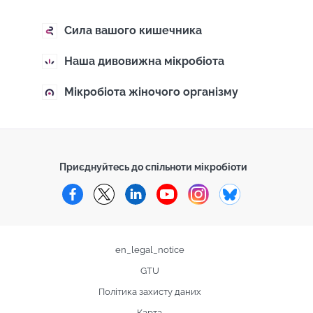
Сила вашого кишечника
Наша дивовижна мікробіота
Мікробіота жіночого організму
Приєднуйтесь до спільноти мікробіоти
Facebook
Twitter
LinkedIn
YouTube
Instagram
Bluesky
en_legal_notice
GTU
Політика захисту даних
Карта