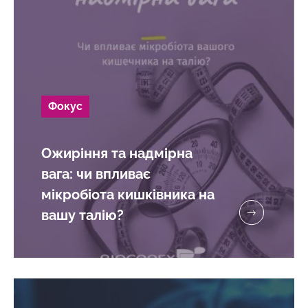
Дізнатися
більше
Фокус
Ожиріння та надмірна
вага: чи впливає
мікробіота кишківника на
вашу талію?