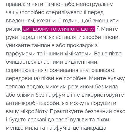
правил: міняти тампон або менструальну
чашу (потрібно стерилізувати її перед
введенням) кожні 4-6 годин, щоб зменшити
7
ризик
синдрому токсичного шоку
. Мийте
руки перед тим, як вставляти засоби гігієни,
уникайте тампонів або прокладок з
парфумами та іншими хімікатами. Ваша піхва
очищається власними виділеннями,
спринцювання (промивання внутрішнього
середовища) піхви не потрібне. Мийте вульву
теплою водою, миючим розчином без мила
або оліями без парфумів і не використовуйте
антимікробні засоби, які можуть порушити
вашу мікробіоту. Практикуйте безпечний секс
і будьте ласкаві до своєї вульви та піхви,
менше мила та парфумів, це найкраща