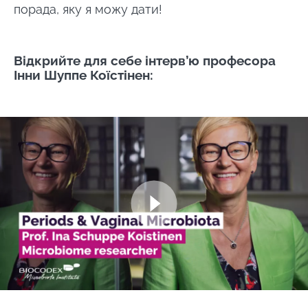
порада, яку я можу дати!
Відкрийте для себе інтерв’ю професора
Інни Шуппе Коїстінен:
Image