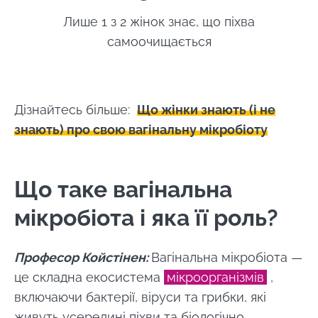
Чи є зв’язок між хворобливими
Лише 1 з 2 жінок знає, що піхва
менструаціями та мікробіотою?
самоочищається
Чи існує ризик посилення вагінальних
інфекцій під час менструального
циклу? Чи пов’язано це з моєю
мікробіотою?
Секс під час місячних: чи впливає він
Дізнайтесь більше:
Що жінки знають (і не
на вагінальну мікробіоту та ризик
знають) про свою вагінальну мікробіоту
інфекцій?
Чи є якась порада щодо того, як
подбати про свою вагінальну
Що таке вагінальна
мікробіоту під час місячних?
мікробіота і яка її роль?
Професор Койстінен:
Вагінальна мікробіота —
це складна екосистема
мікроорганізмів
,
включаючи бактерії, віруси та грибки, які
живуть усередині піхви та біологічно