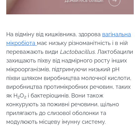
Дізнайтесь більше:
На відміну від кишківника, здорова
вагінальна
мікробіота
має низьку різноманітність і в ній
переважають види
Lactobacillus.
Лактобацили
захищають піхву від надмірного росту інших
мікроорганізмів, підтримуючи низький рН
піхви шляхом виробництва молочної кислоти,
виробництва протимікробних речовин, таких
як H
O
і бактеріоцинів. Вони також
2
2
конкурують за поживні речовини, щільно
прилягають до слизової оболонки та
модулюють місцеву імунну систему.