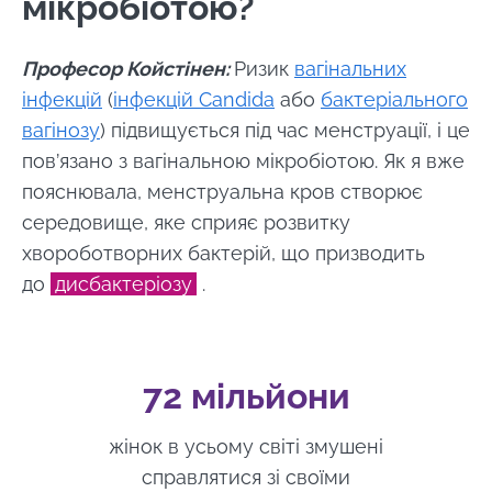
мікробіотою?
наш веб -сайт
* Обов'язкові поля
Професор Койстінен:
Ризик
вагінальних
Перенаправляти
BMI 20-35
Я хотів би підписатися на отримання інших
інфекцій
(
інфекцій Candida
або
бактеріального
новин з BioCodex
Залишайтеся на веб -сайті Інституту мікробіоти
вагінозу
) підвищується під час менструації, і це
Explore
BioCodex
пов’язано з вагінальною мікробіотою. Як я вже
Я прочитав і приймаю
GTU
і
політику
пояснювала, менструальна кров створює
захисту даних
Інституту мікробіоти
Biocodex.
середовище, яке сприяє розвитку
Чи справді
хвороботворних бактерій, що призводить
кефір —
* Обов'язкові поля
природний
до
дисбактеріозу
.
союзник нашої
BMI 20-35
мікробіоти?
29.07.2026
29.07.
Злегка
72 мільйони
Питна вода:
Атопі
шипучий, з
джерело
дерма
приємною
життя... та
захис
кислинкою та
жінок в усьому світі змушені
мікроорганізмів
шкіри 
природно
справлятися зі своїми
грибк
багатий на