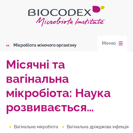
Skip
to
main
content
Меню
Мікробіота жіночого організму
Breadcrumb
Місячні та
вагінальна
мікробіота: Наука
розвивається…
Вагінальна мікробіота
Вагінальна дріжджова інфекція