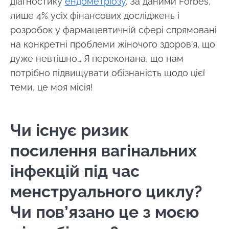
діагностику
ендометріозу
. За даними Forbes,
Залишайся з нами !
лише 4% усіх фінансових досліджень і
розробок у фармацевтичній сфері спрямовані
Приєднуйтесь до спільноти Microbiota та
на конкретні проблеми жіночого здоров’я, що
отримайте \ Essentials \ "раз на місяць,
дуже невтішно… Я переконана, що нам
щоб бути в курсі останніх новин про
потрібно підвищувати обізнаність щодо цієї
мікробіоти".
теми, це моя місія!
Будьте в курсі
Чи існує ризик
посилення вагінальних
Приєднуйтесь до спільноти Microbiota та
отримайте раз на місяць "найважливіший",
Я хотів би підписатися на отримання інших
інфекцій під час
щоб бути в курсі останніх новин про
новин з BioCodex
менструального циклу?
Перенаправлення
Microbiota.
Я прочитав і приймаю
GTU
і
політику
Чи пов’язано це з моєю
захисту даних
Інституту мікробіоти
Ви збираєтеся перенаправити і залишити
Biocodex.