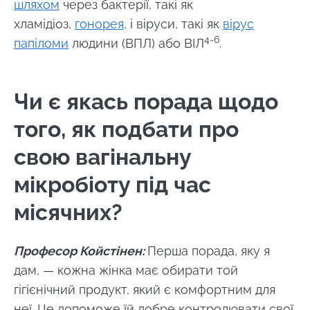
шляхом
через бактерії, такі як
хламідіоз,
гонорея
, і віруси, такі як
вірус
4-6
папіломи
людини (ВПЛ) або ВІЛ
.
Чи є якась порада щодо
того, як подбати про
свою вагінальну
мікробіоту під час
місячних?
Професор Койстінен:
Перша порада, яку я
дам, — кожна жінка має обирати той
гігієнічний продукт, який є комфортним для
неї. Це допоможе їй добре контролювати свої