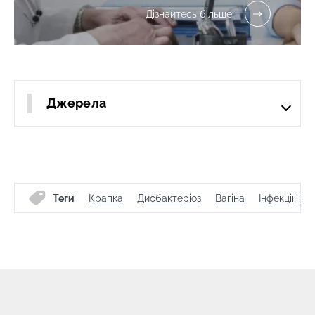
Дізнайтесь більше:
Джерела
Теги
Крапка
Дисбактеріоз
Вагіна
Інфекції, 