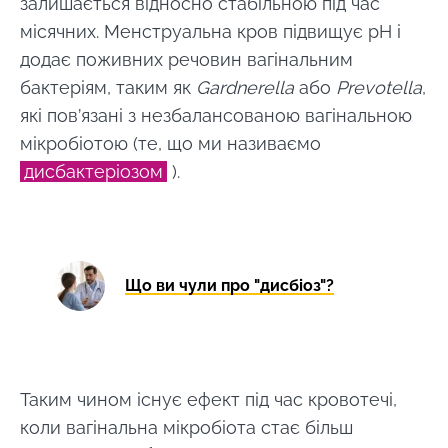
залишається відносно стабільною під час
місячних. Менструальна кров підвищує pH і
додає поживних речовин вагінальним
бактеріям, таким як
Gardnerella
або
Prevotella
,
які пов’язані з незбалансованою вагінальною
мікробіотою (те, що ми називаємо
дисбактеріозом
).
Що ви чули про "дисбіоз"?
Таким чином існує ефект під час кровотечі,
коли вагінальна мікробіота стає більш