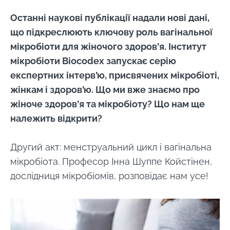
Останні наукові публікації надали нові дані,
що підкреслюють ключову роль вагінальної
мікробіоти для жіночого здоров’я. Інститут
мікробіоти Biocodex запускає серію
експертних інтерв’ю, присвячених мікробіоті,
жінкам і здоров’ю. Що ми вже знаємо про
жіноче здоров’я та мікробіоту? Що нам ще
належить відкрити?
Другий акт: менструальний цикл і вагінальна
мікробіота. Професор Інна Шуппе Койстінен,
дослідниця мікробіомів, розповідає нам усе!