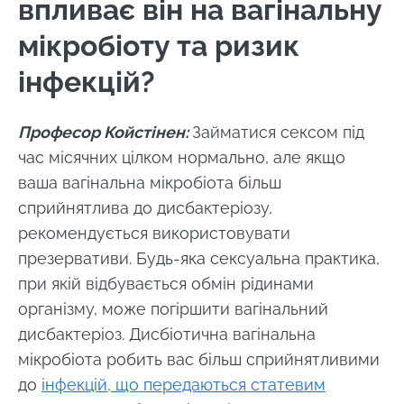
впливає він на вагінальну
мікробіоту та ризик
інфекцій?
Професор
Койстінен:
Займатися сексом під
час місячних цілком нормально, але якщо
ваша вагінальна мікробіота більш
сприйнятлива до дисбактеріозу,
рекомендується використовувати
презервативи. Будь-яка сексуальна практика,
при якій відбувається обмін рідинами
організму, може погіршити вагінальний
дисбактеріоз. Дисбіотична вагінальна
мікробіота робить вас більш сприйнятливими
до
інфекцій, що передаються статевим