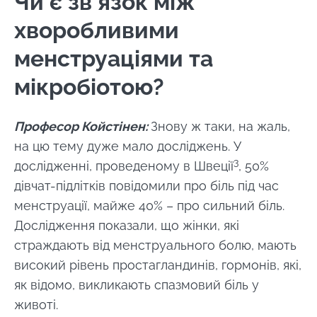
Чи є зв’язок між
хворобливими
менструаціями та
мікробіотою?
Професор Койстінен:
Знову ж таки, на жаль,
на цю тему дуже мало досліджень. У
3
дослідженні, проведеному в Швеції
, 50%
дівчат-підлітків повідомили про біль під час
менструації, майже 40% – про сильний біль.
Дослідження показали, що жінки, які
страждають від менструального болю, мають
високий рівень простагландинів, гормонів, які,
як відомо, викликають спазмовий біль у
животі.