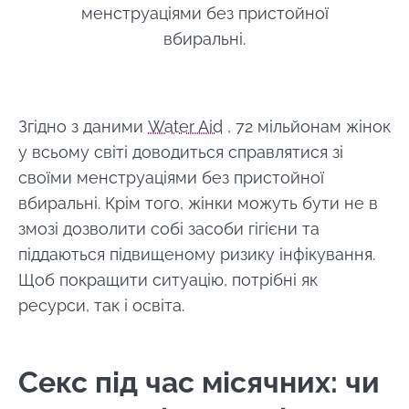
живі
Malass
менструаціями без пристойної
Прочитати
Прочи
мікроорганізми,
статтю
статт
вбиральні.
кефір
приваблює
дедалі біл...
Дізнатися
Згідно з даними
Water Aid
, 72 мільйонам жінок
більше
у всьому світі доводиться справлятися зі
своїми менструаціями без пристойної
вбиральні. Крім того, жінки можуть бути не в
змозі дозволити собі засоби гігієни та
піддаються підвищеному ризику інфікування.
Щоб покращити ситуацію, потрібні як
ресурси, так і освіта.
Секс під час місячних: чи