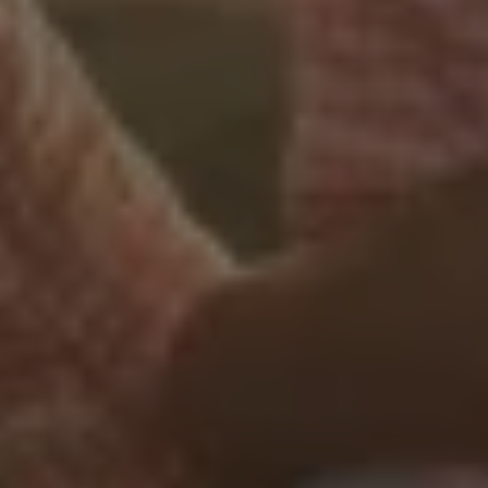
дедалі біл...
Дізнатися
більше