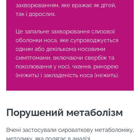
захворюванням, яке вражає як дітей,
так і дорослих.
Це запальне захворювання слизової
оболонки носа, яке супроводжується
одним або декількома носовими
симптомами, включаючи свербіж та
поколювання у носі, чхання, ринорею
(нежить) і закладеність носа (нежить).
Порушений метаболізм
Залишайся з нами !
Вчені застосували сироваткову метаболоміку,
методику, яка полягає в аналізі