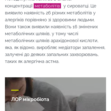
концентрації
метаболітів
у сироватці. Це
Приєднуйтесь до спільноти Microbiota та
виявило наявність 26 різних метаболітів у
отримайте \ Essentials \ "раз на місяць,
алергіків порівняно зі здоровими людьми.
щоб бути в курсі останніх новин про
Вони також виявили наявність 16 змінених
мікробіоти".
метаболічних шляхів, у тому числі
метаболічних шляхів арахідонової кислоти,
Будьте в курсі
яка, як відомо, виробляє медіатори запалення,
залучені до деяких запальних захворювань,
Приєднуйтесь до спільноти Microbiota та
таких як алергічна астма.
отримайте раз на місяць "найважливіший",
Я хотів би підписатися на отримання інших
щоб бути в курсі останніх новин про
новин з BioCodex
Перенаправлення
Microbiota.
Я прочитав і приймаю
GTU
і
політику
захисту даних
Інституту мікробіоти
Ви збираєтеся перенаправити і залишити
Biocodex.
ЛОР мікробіота
наш веб -сайт
* Обов'язкові поля