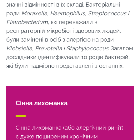
значні відмінності в їх складі. Бактеріальні
роди
Moraxella, Haemophilus, Streptococcus і
Flavobacterium,
які переважали в
респіраторній мікробіоті здорових людей,
були замінені в осіб з алергією на роди
Klebsiella, Prevotella і Staphylococcus.
Загалом
дослідники ідентифікували 10 родів бактерій,
які були надмірно представлені в останніх.
Сінна лихоманка
Сінна лихоманка (або алергічний риніт)
є дуже поширеним хронічним