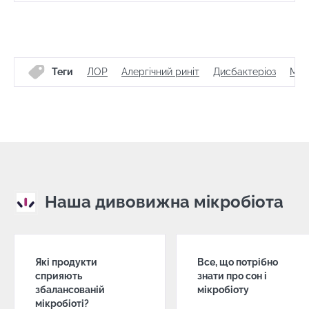
Теги
ЛОР
Алергічний риніт
Дисбактеріоз
Мік
Наша дивовижна мікробіота
Які продукти
Все, що потрібно
сприяють
знати про сон і
збалансованій
мікробіоту
мікробіоті?