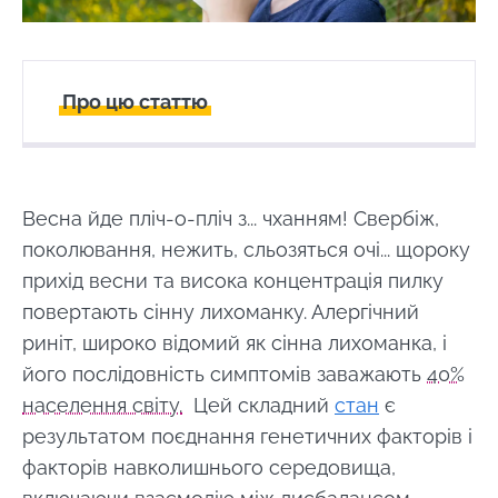
Про цю статтю
Створений
Оновлений
06 May 2024
24 February 2025
Весна йде пліч-о-пліч з... чханням! Свербіж,
поколювання, нежить, сльозяться очі... щороку
прихід весни та висока концентрація пилку
повертають сінну лихоманку. Алергічний
риніт, широко відомий як сінна лихоманка, і
його послідовність симптомів заважають
40%
населення світу.
Цей складний
стан
є
результатом поєднання генетичних факторів і
факторів навколишнього середовища,