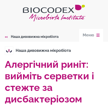
Skip
to
main
content
Меню
Наша дивовижна мікробіота
Breadcrumb
Наша дивовижна мікробіота
Алергічний риніт:
вийміть серветки і
стежте за
дисбактеріозом