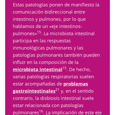
paladar ...
Más información
Estas patologías ponen de manifiesto la
Más información
comunicación bidireccional entre
intestinos y pulmones, por lo que
hablamos de un «eje intestinos-
15
pulmones»
. La microbiota intestinal
participa en las respuestas
inmunológicas pulmonares y las
patologías pulmonares también pueden
influir en la composición de la
15
microbiota intestinal
. De hecho,
varias patologías respiratorias suelen
estar acompañadas de
problemas
21
gastrointestinales
y, en el sentido
contrario, la disbiosis intestinal suele
estar relacionada con patologías
16
pulmonares
. La implicación de este eje