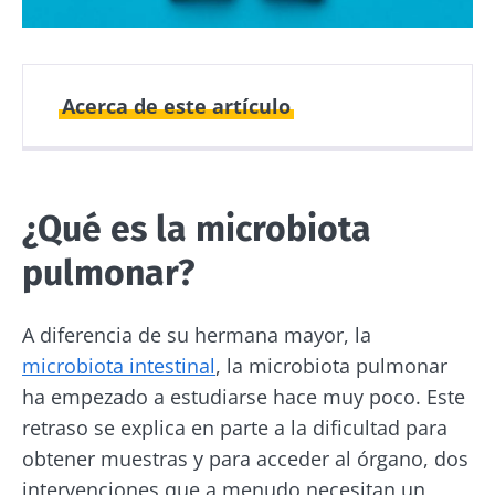
Acerca de este artículo
Fecha de
Fecha de
publicación
actualización
¿Qué es la microbiota
17 Agosto 2021
07 Febrero 2025
pulmonar?
A diferencia de su hermana mayor, la
microbiota intestinal
, la microbiota pulmonar
ha empezado a estudiarse hace muy poco. Este
retraso se explica en parte a la dificultad para
obtener muestras y para acceder al órgano, dos
intervenciones que a menudo necesitan un