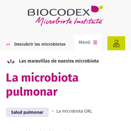
Pasar
al
contenido
principal
Menú
Descubrir las microbiotas
Sobrescribir
enlaces
de
Las maravillas de nuestra microbiota
ayuda
a
La microbiota
la
navegación
pulmonar
La microbiota ORL
Salud pulmonar