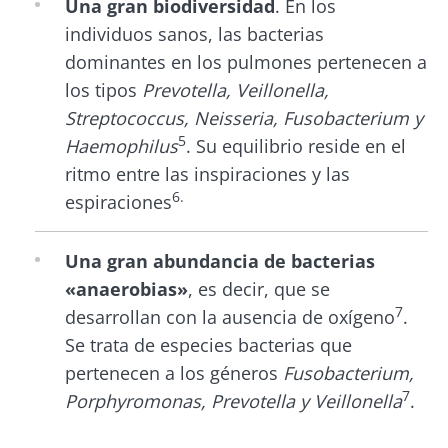
Una gran biodiversidad
. En los
individuos sanos, las bacterias
dominantes en los pulmones pertenecen a
los tipos
Prevotella, Veillonella,
Streptococcus, Neisseria, Fusobacterium y
5
Haemophilus
. Su equilibrio reside en el
ritmo entre las inspiraciones y las
6.
espiraciones
Una gran abundancia de bacterias
«anaerobias»
, es decir, que se
7
desarrollan con la ausencia de oxígeno
.
Se trata de especies bacterias que
pertenecen a los géneros
Fusobacterium,
7
Porphyromonas, Prevotella y Veillonella
.