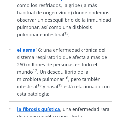
¡No se vaya tan rápido!
como los resfriados, la gripe (la más
habitual de origen vírico) donde podemos
Únase a la comunidad de la microbiota y
observar un desequilibrio de la inmunidad
reciba una vez al mes "The Essential" que le
pulmonar, así como una disbiosis
permitirá mantenerse informado sobre la
15
pulmonar e intestinal
;
microbiota
el asma
16: una enfermedad crónica del
Mantenerse informado
sistema respiratorio que afecta a más de
260 millones de personas en todo el
Únase a la comunidad de la microbiota y
17
mundo
. Un desequilibrio de la
reciba una vez al mes "The Essential" que le
Me gustaría registrarme para recibir más
16
microbiota pulmonar
, pero también
permitirá mantenerse informado sobre la
noticias de Biocodex
18
19
intestinal
y nasal
está relacionado con
Redirección
microbiota
esta patología;
He leído y acepto las
condiciones generales
de uso y la
política de protección de datos
del
Está a punto de ser redirigido y de dejar
Biocodex Microbiota Institute
la fibrosis quística
, una enfermedad rara
nuestro sitio web.
de origen genético que afecta