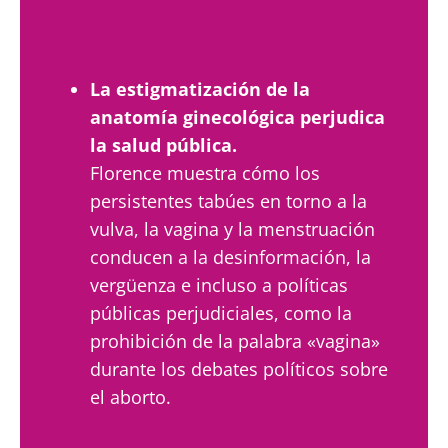
La estigmatización de la
anatomía ginecológica perjudica
la salud pública.
Florence muestra cómo los
persistentes tabúes en torno a la
vulva, la vagina y la menstruación
conducen a la desinformación, la
vergüenza e incluso a políticas
públicas perjudiciales, como la
¡No se vaya tan rápido!
prohibición de la palabra «vagina»
durante los debates políticos sobre
Únase a la comunidad de la microbiota y reciba
el aborto.
una vez al mes "The Essential" que le permitirá
mantenerse informado sobre la microbiota