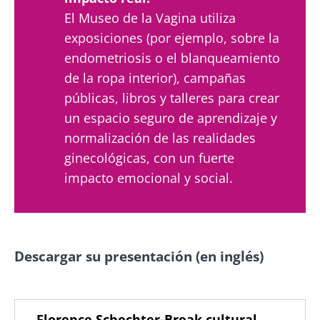
uso y la
política de protección de datos
del
El Museo de la Vagina utiliza
Biocodex Microbiota Institute
El kéfir: ¿un
Los yogures, los
exposiciones (por ejemplo, sobre la
aliado natural
grandes aliados de
* Campo obligatorio
endometriosis o el blanqueamiento
de nuestra
tu microbiota
de la ropa interior), campañas
microbiota?
intestinal
BMI 20-35
públicas, libros y talleres para crear
Ligeramente
un espacio seguro de aprendizaje y
Independientemente
burbujeante,
de la preferencia
normalización de las realidades
ácido y
individual por el
rebosante de
ginecológicas, con un fuerte
yogur tradicional, el
microorganismos
queso fresco batido
impacto emocional y social.
vivos, el kéfir
o el skyr,...
está
conquistando el
paladar ...
Más información
Más información
Descargar su presentación (en inglés)
Documento
Florence Schechter-Break cultural