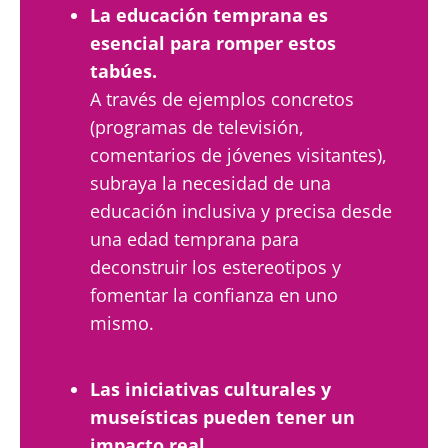
La educación temprana es
esencial para romper estos
tabúes.
Mantenerse informado
A través de ejemplos concretos
(programas de televisión,
Únase a la comunidad de la microbiota y reciba
comentarios de jóvenes visitantes),
Me gustaría registrarme para recibir más
una vez al mes "The Essential" que le permitirá
noticias de Biocodex
subraya la necesidad de una
mantenerse informado sobre la microbiota
educación inclusiva y precisa desde
Redirección
He leído y acepto las
condiciones generales
de
una edad temprana para
uso y la
política de protección de datos
del
deconstruir los estereotipos y
Biocodex Microbiota Institute
Está a punto de ser redirigido y de dejar
fomentar la confianza en uno
nuestro sitio web.
* Campo obligatorio
mismo.
BMI 20-35
Ser redirigido
Me gustaría registrarme para recibir más
noticias de Biocodex
Las iniciativas culturales y
Descubrir
Quedarse en el sitio web del Biocodex Microbiota
museísticas pueden tener un
Institute
He leído y acepto las
condiciones generales
de
impacto real.