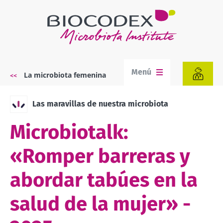
Pasar
al
contenido
principal
Menú
La microbiota femenina
Sobrescribir
enlaces
de
Las maravillas de nuestra microbiota
ayuda
a
Microbiotalk:
la
navegación
«Romper barreras y
abordar tabúes en la
salud de la mujer» -