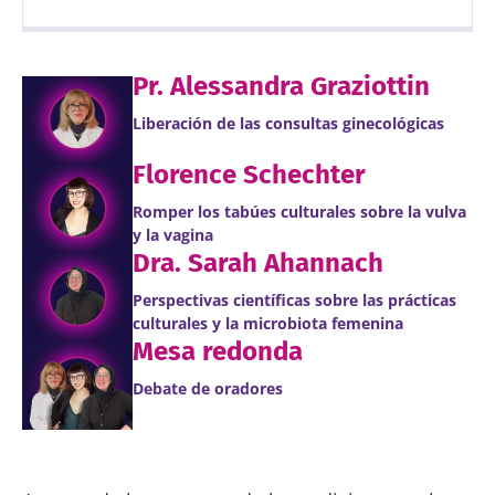
Pr. Alessandra Graziottin
Autores
Liberación de las consultas ginecológicas
Prof. Alessandra Graziottin
Florence Schechter
Romper los tabúes culturales sobre la vulva
y la vagina
Dra. Sarah Ahannach
Fecha de
Fecha de
publicación
actualización
Perspectivas científicas sobre las prácticas
13 Junio 2025
23 Marzo 2026
culturales y la microbiota femenina
Mesa redonda
Debate de oradores