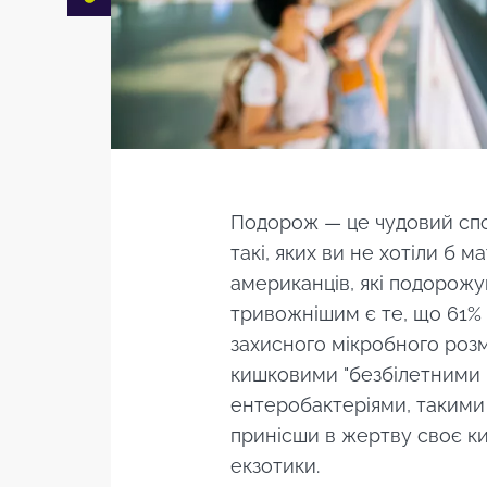
Facebook
Twitter
Mail
Подорож — це чудовий спос
такі, яких ви не хотіли б 
американців, які подорожу
тривожнішим є те, що 61% 
захисного мікробного розм
кишковими "безбілетними 
ентеробактеріями, такими як
принісши в жертву своє киш
екзотики.