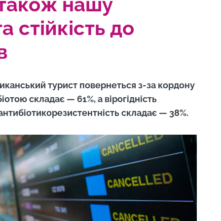
 також нашу
а стійкість до
в
риканський турист повернеться з-за кордону
отою складає — 61%, а вірогідність
антибіотикорезистентність складає — 38%.