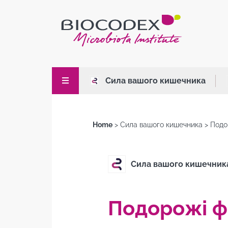
Skip
to
main
content
Сила вашого кишечника
Home
Сила вашого кишечника
Подо
Breadcrumb
Сила вашого кишечник
Подорожі 