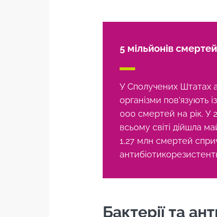
5 мільйонів смертей 
У Сполучених Штатах 
організми пов’язують із
000 смертей на рік. У 
всьому світі дійшла ма
1,27 млн смертей спр
антибіотикорезистент
Бактерії та ан