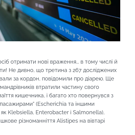
іб отримати нові враження... в тому числі й
мати! Не дивно, що третина з 267 досліджених
вали за кордон, повідомили про діарею. Ще
мандрівників втратили частину свого
аїття кишечника, і багато хто повернувся з
пасажирами" (Escherichia та іншими
 Klebsiella, Enterobacter і Salmonella),
кове різноманніття Alistipes на вівтарі