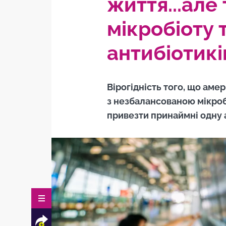
життя...але
мікробіоту т
антибіотикі
Вірогідність того, що аме
з незбалансованою мікробі
привезти принаймні одну 