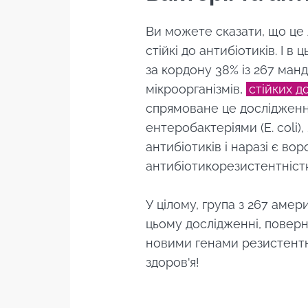
Ви можете сказати, що це л
Зал
стійкі до антибіотиків. І 
за кордону 38% із 267 манд
мікроорганізмів,
стійких д
Приєднуйтесь д
спрямоване це дослідження
місяць, щоб бу
ентеробактеріями (E. coli)
антибіотиків і наразі є во
антибіотикорезистентніс
Я хотів би
Буд
У цілому, група з 267 амер
Я прочитав
цьому дослідженні, поверну
новими генами резистентн
Приєднуйтесь 
Пе
* Обов'язкові поля
здоров'я!
"найважливіший
BMI 20-35
Ви збираєтеся