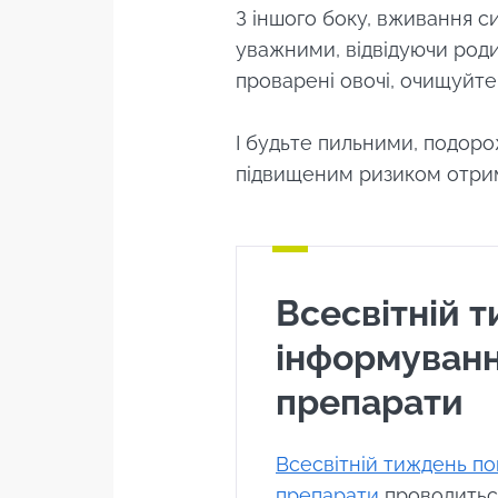
З іншого боку, вживання 
уважними, відвідуючи роди
проварені овочі, очищуйте
І будьте пильними, подорож
підвищеним ризиком отрим
Всесвітній 
інформуванн
препарати
Всесвітній тиждень по
препарати
проводиться