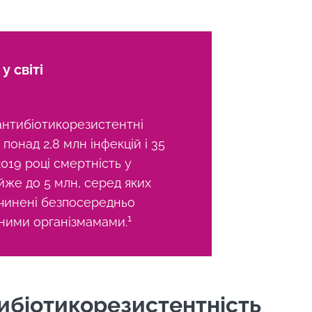
у світі
антибіотикорезистентні
 понад 2,8 млн інфекцій і 35
2019 році смертність у
йже до 5 млн, серед яких
ичинені безпосередньо
1
ними організмамами.
тибіотикорезистентність