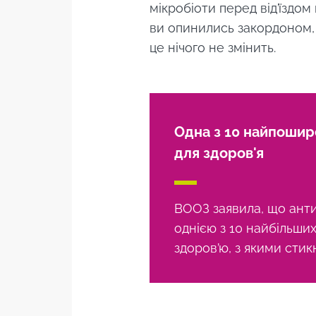
мікробіоти перед від’їздом
ви опинились закордоном, н
це нічого не змінить.
Одна з 10 найпошир
для здоров'я
ВООЗ заявила, що анти
однією з 10 найбільши
здоров’ю, з якими сти