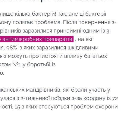
ише кілька бактерій! Так, але ці бактерії
ишайся з нами !
в цьому полягає проблема. Після повернення з-
рівників заразилися принаймні одним із 3
о антимікробних препаратів
, на які
о спільноти Microbiota та отримайте \ Essentials \
, 98% із яких заразилися шкідливими
ти в курсі останніх новин про мікробіоти".
, які можуть протистояти впливу багатьох
рогом №1 у боротьбі із
тю.
 підписатися на отримання інших новин з BioCodex
ьте в курсі
иканських мандрівників, які брали участь у
 і приймаю
GTU
і
політику захисту даних
Інституту мікробі
лася з 2-тижневої поїздки з-за кордону із 72
ості, 15 з яких стосуються проблем охорони
до спільноти Microbiota та отримайте раз на місяц
ренаправлення
", щоб бути в курсі останніх новин про Microbiota.
 перенаправити і залишити наш веб -сайт