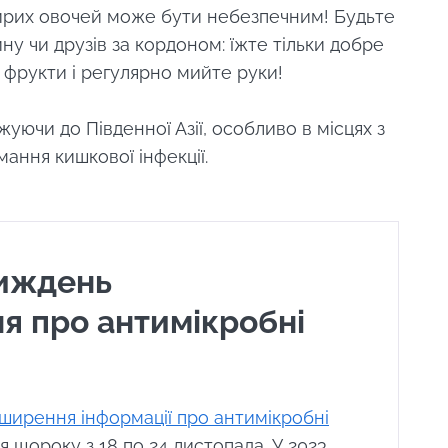
сирих овочей може бути небезпечним! Будьте
ну чи друзів за кордоном: їжте тільки добре
 фрукти і регулярно мийте руки!
уючи до Південної Азії, особливо в місцях з
ання кишкової інфекції.
тиждень
я про антимікробні
ширення інформації про антимікробні
 щороку з 18 по 24 листопада. У 2023