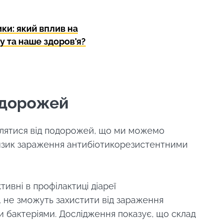
lore
авляти
 підписатися на отримання інших новин з BioCodex
ки: який вплив на
у та наше здоров'я?
ся на веб -сайті Інституту мікробіоти BioCodex
 і приймаю
GTU
і
політику захисту даних
Інституту мікробі
фір —
оюзник
оти?
одорожей
29.07.2026
29.07.2026
й, з
слинкою
лятися від подорожей, що ми можемо
Питна вода: джерело
Атопічний
багатий
изик зараження антибіотикорезистентними
життя... та
захист шк
и, кефір
мікроорганізмів
грибка Ma
лі біл...
тивні в профілактиці діареї
Прочитати статтю
Прочитати
льше
, не зможуть захистити від зараження
 бактеріями. Дослідження показує, що склад