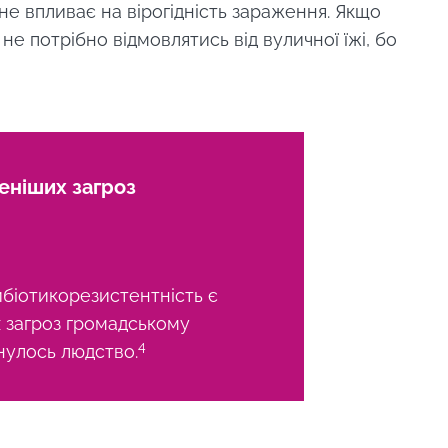
 не впливає на вірогідність зараження. Якщо
е потрібно відмовлятись від вуличної їжі, бо
еніших загроз
біотикорезистентність є
х загроз громадському
4
кнулось людство.