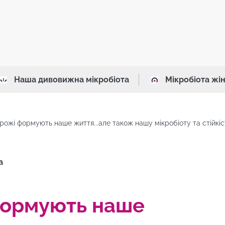
Наша дивовижна мікробіота
Мікробіота жі
рожі формують наше життя...але також нашу мікробіоту та стійкіст
а
формують наше