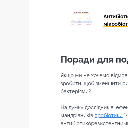
Exp
Перенапр
Я хотів би
Антибіоти
мікробіот
Залишайте
Я прочитав
Чи справді ке
* Обов'язкові поля
природний с
нашої мікробі
BMI 20-35
Поради для п
Злегка шипучи
приємною ки
Якщо ми не хочемо відмов
та природно 
зробити, щоб зменшити р
на живі
мікроорганізм
бактеріями?
приваблює деда
На думку дослідників, ефек
Дізнатися бі
2,3
мандрівників
пробіотики
антибіотикорезистентними