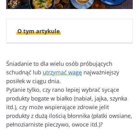
O tym artykule
Opublikowano
Zaktualizowano
17 Czerwiec 2026
18 Czerwiec 2026
Śniadanie to dla wielu osób próbujących
schudnąć lub
utrzymać wagę
najważniejszy
posiłek w ciągu dnia.
Pytanie tylko, czy rano lepiej wybrać sycące
produkty bogate w białko (nabiał, jajka, szynka
itd.), czy może wspierające zdrowie jelit
produkty z dużą ilością błonnika (płatki owsiane,
pełnoziarniste pieczywo, owoce itd.)?