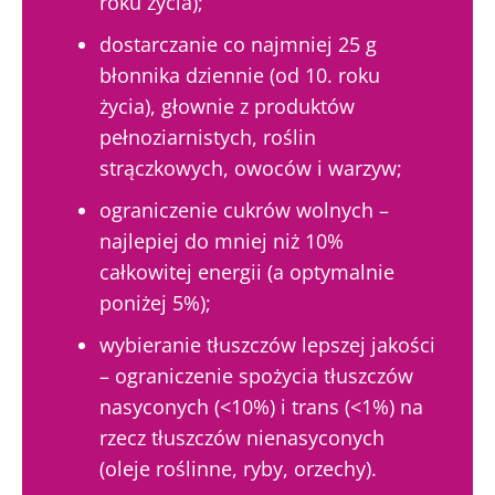
roku życia);
miesiącu odbieraj „The Essential”, aby być na
dostarczanie co najmniej 25 g
bieżąco z najnowszymi informacjami o
błonnika dziennie (od 10. roku
mikrobiocie
życia), głownie z produktów
Bądź na bieżąco
pełnoziarnistych, roślin
strączkowych, owoców i warzyw;
Dołącz do społeczności mikrobioty i raz w
ograniczenie cukrów wolnych –
miesiącu odbieraj „The Essential”, aby być na
najlepiej do mniej niż 10%
Chcę zaprenumerować inne wiadomości z
bieżąco z najnowszymi informacjami o
całkowitej energii (a optymalnie
Biocodexu
Przekierowanie
mikrobiocie
poniżej 5%);
Zapoznałem się i akceptuję
ogólne warunki
wybieranie tłuszczów lepszej jakości
Zamierzasz przekierować i opuszczać naszą
korzystania
i
polityka ochrony danych
– ograniczenie spożycia tłuszczów
stronę internetową
osobowych
Biocodex Microbiota Institute.
nasyconych (<10%) i trans (<1%) na
* Pole obowiązkowe
rzecz tłuszczów nienasyconych
Zostać przekierowany
Chcę zaprenumerować inne wiadomości z
(oleje roślinne, ryby, orzechy).
BMI 20-35
Biocodexu