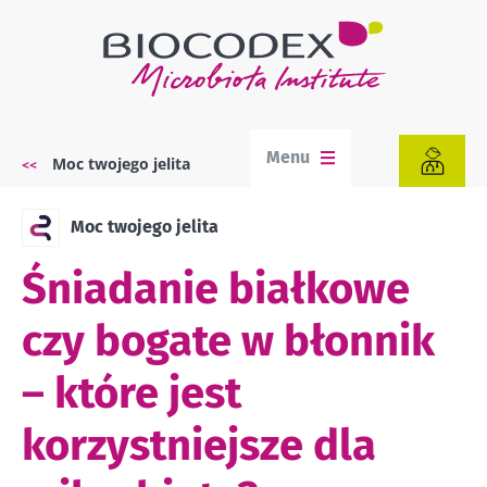
Przejdź
do
treści
Menu
Moc twojego jelita
Ścieżka
nawigacyjna
Moc twojego jelita
Śniadanie białkowe
czy bogate w błonnik
– które jest
korzystniejsze dla