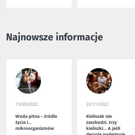
Najnowsze informacje
13/09/2022
22/11/2022
Woda pitna – źródło
Kieliszek nie
życia i...
zaszkodzi, trzy
mikroorganizmów
kieliszki... A jeśli
decyzję podejmuje