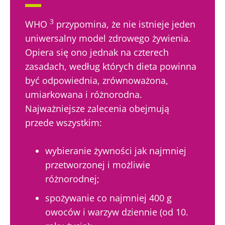
3
WHO
przypomina, że nie istnieje jeden
uniwersalny model zdrowego żywienia.
Opiera się ono jednak na czterech
zasadach, według których dieta powinna
być odpowiednia, zrównoważona,
umiarkowana i różnorodna.
Najważniejsze zalecenia obejmują
przede wszystkim:
wybieranie żywności jak najmniej
przetworzonej i możliwie
Nie odchodź tak
różnorodnej;
szybko!
spożywanie co najmniej 400 g
owoców i warzyw dziennie (od 10.
Dołącz do społeczności mikrobioty i raz w