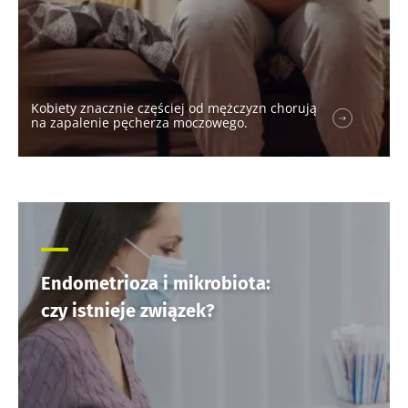
Kobiety znacznie częściej od mężczyzn chorują
na zapalenie pęcherza moczowego.
Nie odchodź tak
szybko!
Endometrioza i mikrobiota:
czy istnieje związek?
Dołącz do społeczności mikrobioty i raz w
miesiącu odbieraj „The Essential”, aby być na
bieżąco z najnowszymi informacjami o
mikrobiocie