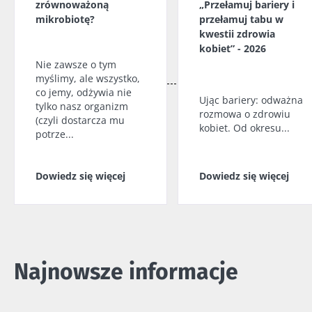
zrównoważoną
„Przełamuj bariery i
mikrobiotę?
przełamuj tabu w
Kefir –
Jogurty –
* Pole obowiązkowe
kwestii zdrowia
naturalny
wspaniali
kobiet” - 2026
sprzymierzeniec
sprzymierzeńcy
BMI 20-35
mikrobioty?
mikrobiomu
Nie zawsze o tym
myślimy, ale wszystko,
jelitowego
23/07
co jemy, odżywia nie
Ując bariery: odważna
Lekko musujący,
tylko nasz organizm
kwaskowaty i
rozmowa o zdrowiu
Jogurt, serek
Mikro
(czyli dostarcza mu
naturalnie
kobiet. Od okresu...
czy skyr –
a pło
potrze...
bogaty w żywe
wszystkie te
– now
mikroorganizmy
przysmaki mają
kieru
kefir zyskuje na
wspólną cechę:
bada
Dowiedz się więcej
Dowiedz się więcej
popularności
są dobre dla
wśród mi...
mikrobioty. Od
Przec
prawie stu ...
artyk
Dowiedz się
więcej
Dowiedz się
więcej
Najnowsze informacje