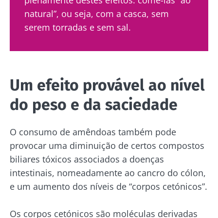
Gostaria de me inscrever para receber mais
receba "The Essential" uma vez por mês para
informações sobre a Biocodex
natural”, ou seja, com a casca, sem
se manter atualizado com as últimas notícias
serem torradas e sem sal.
Redirecionamento
Eu li e aceito as
condições gerais de utilização
sobre a microbiota.
e a
política de privacidade
do Biocodex
Você está prestes a ser redirecionado e
Microbiota Institute.
deixar nosso site
* Campo obrigatório
Um efeito provável ao nível
BMI 20-35
Ser redirecionado
do peso e da saciedade
Gostaria de me inscrever para receber mais
Descubra
Ficar no site do Biocodex Microbiota Institute
informações sobre a Biocodex
O consumo de amêndoas também pode
Eu li e aceito as
condições gerais de utilização
provocar uma diminuição de certos compostos
e a
política de privacidade
do Biocodex
biliares tóxicos associados a doenças
Kefir: um
Os iogurtes,
Microbiota Institute.
intestinais, nomeadamente ao cancro do cólon,
aliado natural
os grandes
e um aumento dos níveis de “corpos cetónicos”.
da nossa
aliados do
* Campo obrigatório
microbiota?
teu
microbioma
BMI 20-35
Os corpos cetónicos são moléculas derivadas
intestinal
23/07/202