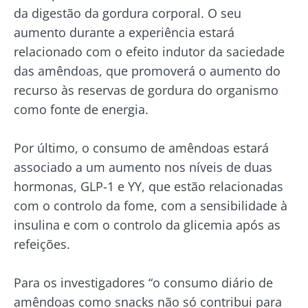
Ligeiramente
da digestão da gordura corporal. O seu
efervescente,
Microbiot
com um toque
aumento durante a experiência estará
Prefere
e
ácido e
iogurte,
relacionado com o efeito indutor da saciedade
naturalmente
fertilidade
queijo
rico em
uma pista
das amêndoas, que promoverá o aumento do
fresco ou
microrganismos
explorar
skyr? Estes
recurso às reservas de gordura do organismo
vivos, o kefir
produtos
vem conq...
Ler o arti
como fonte de energia.
lácteos têm
um ponto
Descubra mais
em comum:
são
Por último, o consumo de amêndoas estará
excelentes
associado a um aumento nos níveis de duas
para a...
hormonas, GLP-1 e YY, que estão relacionadas
Descubra
com o controlo da fome, com a sensibilidade à
mais
insulina e com o controlo da glicemia após as
refeições.
Para os investigadores “o consumo diário de
amêndoas como snacks não só contribui para