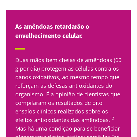
As amêndoas retardarão o
envelhecimento celular.
Fique connosco!
Duas mãos bem cheias de amêndoas (60
Junte-se à comunidade da microbiota e
g por dia) protegem as células contra os
receba "The Essential" uma vez por mês para
danos oxidativos, ao mesmo tempo que
se manter atualizado com as últimas notícias
reforçam as defesas antioxidantes do
sobre a microbiota.
organismo. É a opinião de cientistas que
compilaram os resultados de oito
Mantenha-se
ensaios clínicos realizados sobre os
informado
2
efeitos antioxidantes das amêndoas.
Mas há uma condição para se beneficiar
Junte-se à comunidade da microbiota e
plenamente destes efeitos: comê-las “ao