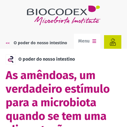
Passar
para
o
conteúdo
principal
Menu
O poder do nosso intestino
Navegação
estrutural
O poder do nosso intestino
As amêndoas, um
verdadeiro estímulo
para a microbiota
quando se tem uma