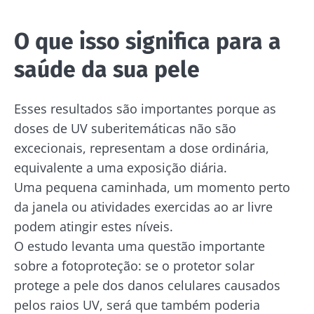
se manter atualizado com as últimas notícias
Redirecionamento
Eu li e aceito as
condições gerais de utilização
sobre a microbiota.
O que isso significa para a
e a
política de privacidade
do Biocodex
Você está prestes a ser redirecionado e
Microbiota Institute.
saúde da sua pele
deixar nosso site
* Campo obrigatório
Esses resultados são importantes porque as
BMI 20-35
Ser redirecionado
doses de UV suberitemáticas não são
Gostaria de me inscrever para receber mais
excecionais, representam a dose ordinária,
Descubra
Ficar no site do Biocodex Microbiota Institute
informações sobre a Biocodex
equivalente a uma exposição diária.
Eu li e aceito as
condições gerais de utilização
Uma pequena caminhada, um momento perto
e a
política de privacidade
do Biocodex
da janela ou atividades exercidas ao ar livre
Kefir: um
Os iogurtes,
Microbiota Institute.
podem atingir estes níveis.
aliado natural
os grandes
da nossa
aliados do
O estudo levanta uma questão importante
* Campo obrigatório
microbiota?
teu
sobre a fotoproteção: se o protetor solar
microbioma
BMI 20-35
protege a pele dos danos celulares causados
intestinal
23/07/202
Ligeiramente
pelos raios UV, será que também poderia
efervescente,