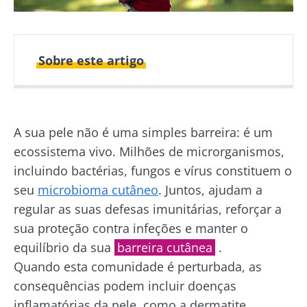
Sobre este artigo
Autor
A sua pele não é uma simples barreira: é um
ecossistema vivo. Milhões de microrganismos,
Dr Amine Zorgani
incluindo bactérias, fungos e vírus constituem o
seu
microbioma cutâneo
. Juntos, ajudam a
regular as suas defesas imunitárias, reforçar a
sua proteção contra infeções e manter o
Publicado em
Atualizado em
equilíbrio da sua
barreira cutânea
.
12 Junho 2026
18 Junho 2026
Quando esta comunidade é perturbada, as
consequências podem incluir doenças
inflamatórias da pele, como a dermatite