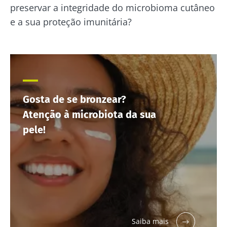
Microbiot
com um toque
preservar a integridade do microbioma cutâneo
Prefere
e
ácido e
iogurte,
e a sua proteção imunitária?
naturalmente
fertilidade
queijo
rico em
uma pista
fresco ou
microrganismos
explorar
skyr? Estes
vivos, o kefir
produtos
vem conq...
Ler o arti
lácteos têm
um ponto
Descubra mais
em comum:
são
excelentes
Gosta de se bronzear?
para a...
Atenção à microbiota da sua
Descubra
pele!
mais
Saiba mais