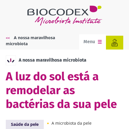
Passar
para
o
conteúdo
principal
A nossa maravilhosa
Navegação
Menu
microbiota
estrutural
A nossa maravilhosa microbiota
A luz do sol está a
remodelar as
bactérias da sua pele
A microbiota da pele
Saúde da pele