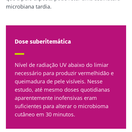
microbiana tardia.
Fique connosco!
Dose suberitemática
Junte-se à comunidade da microbiota e
receba "The Essential" uma vez por mês para
Nível de radiação UV abaixo do limiar
se manter atualizado com as últimas notícias
necessário para produzir vermelhidão e
sobre a microbiota.
queimadura de pele visíveis. Nesse
estudo, até mesmo doses quotidianas
Mantenha-se
aparentemente inofensivas eram
informado
suficientes para alterar o microbioma
cutâneo em 30 minutos.
Junte-se à comunidade da microbiota e
Gostaria de me inscrever para receber mais
receba "The Essential" uma vez por mês para
informações sobre a Biocodex