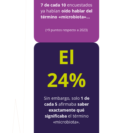
7 de cada 10
encuestados
ya habían
oído hablar del
término «microbiota»...
(+9 puntos respecto a 2023)
El
24%
Sin embargo, solo
1 de
cada 5
afirmaba
saber
exactamente qué
significaba
el término
«microbiota».