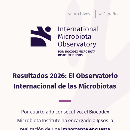
Pasar
al
contenido
Archivos
Español
principal
Resultados 2026: El Observatorio
Internacional de las Microbiotas
Por cuarto año consecutivo, el Biocodex
Microbiota Institute ha encargado a Ipsos la
realización de una
importante encuesta