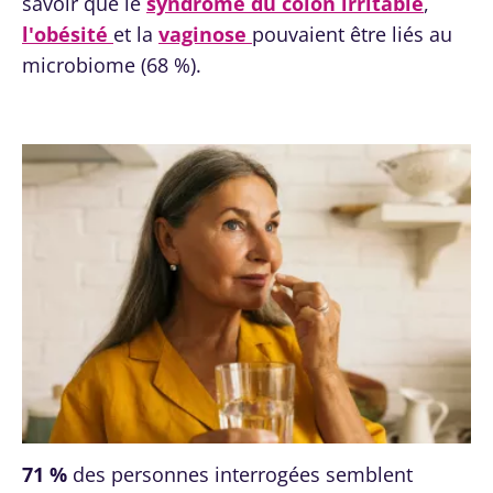
savoir que le
syndrome du côlon irritable
,
l'obésité
et la
vaginose
pouvaient être liés au
microbiome (68 %).
71 %
des personnes interrogées semblent