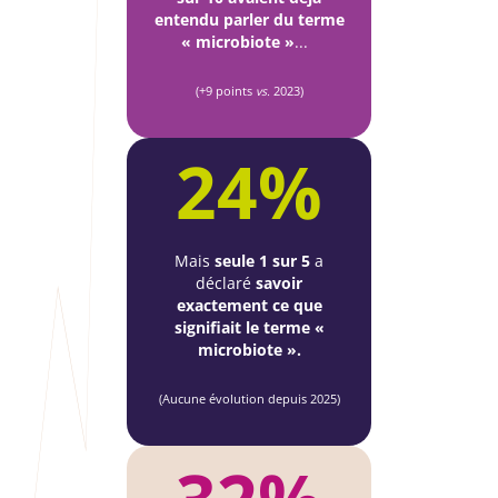
entendu parler du terme
« microbiote »
...
(+9 points
vs.
2023)
24%
Mais
seule 1 sur 5
a
déclaré
savoir
exactement ce que
signifiait le terme «
microbiote ».
(Aucune évolution depuis 2025)