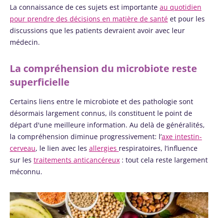
plus e...
laitières
La connaissance de ces sujets est importante
au quotidien
ont un
pour prendre des décisions en matière de santé
et pour les
En savoir plus
point
discussions que les patients devraient avoir avec leur
commun :
elles
médecin.
chou...
La compréhension du microbiote reste
En savoir
plus
superficielle
Certains liens entre le microbiote et des pathologie sont
désormais largement connus, ils constituent le point de
départ d'une meilleure information. Au delà de généralités,
la compréhension diminue progressivement: l’
axe intestin-
cerveau
, le lien avec les
allergies
respiratoires, l’influence
sur les
traitements anticancéreux
: tout cela reste largement
méconnu.