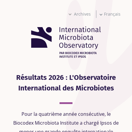
Aller
au
contenu
Archives
Français
principal
Résultats 2026 : L'Observatoire
International des Microbiotes
Pour la quatrième année consécutive, le
Biocodex Microbiota Institute a chargé Ipsos de
mener une grande enquête internationale