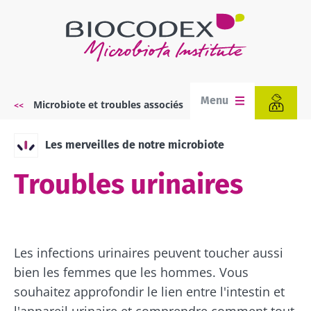
Aller
au
contenu
principal
Menu
Microbiote et troubles associés
Fil
d'Ariane
Les merveilles de notre microbiote
Troubles urinaires
Les infections urinaires peuvent toucher aussi
bien les femmes que les hommes. Vous
souhaitez approfondir le lien entre l'intestin et
l'appareil urinaire et comprendre comment tout