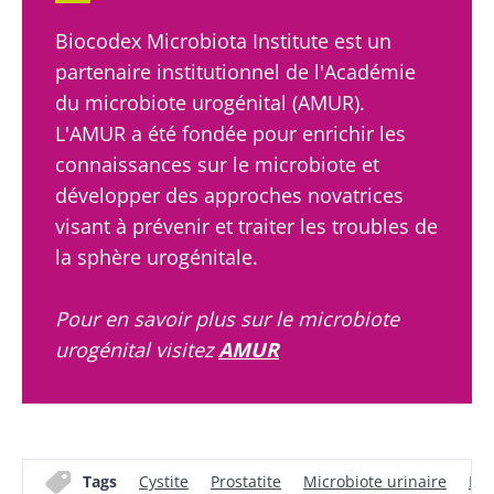
Rejoignez la communauté du microbiote et
recevez une fois par mois "The Essential"
Biocodex Microbiota Institute est un
pour rester au courant des dernières
partenaire institutionnel de l'Académie
actualités sur le microbiote.
du microbiote urogénital (AMUR).
L'AMUR a été fondée pour enrichir les
connaissances sur le microbiote et
Se tenir informé
développer des approches novatrices
visant à prévenir et traiter les troubles de
Rejoignez la communauté du microbiote et
la sphère urogénitale.
recevez une fois par mois "The Essential"
Je souhaite m'inscrire afin de recevoir
pour rester au courant des dernières
d'autres actualités de Biocodex
Pour en savoir plus sur le microbiote
Redirection
actualités sur le microbiote.
J’ai lu et accepte les
CGU
et la
politique de
urogénital visitez
AMUR
protection des données
du Biocodex
Vous êtes sur le point d'être redirigé et de
Microbiota Institute
quitter notre site web
* Champs obligatoires
Être redirigé
Tags
Cystite
Prostatite
Microbiote urinaire
Inf
BMI 20-35