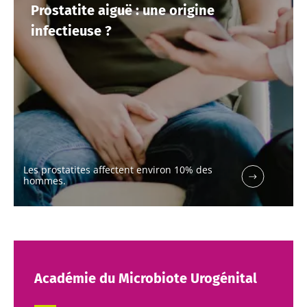
Prostatite aiguë : une origine
infectieuse ?
Les prostatites affectent environ 10% des
hommes.
Ne partez pas si vite !
Académie du Microbiote Urogénital