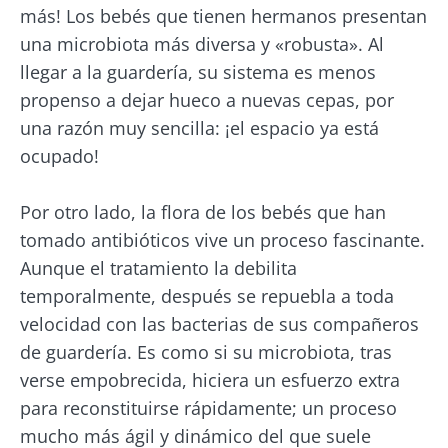
más! Los bebés que tienen hermanos presentan
una microbiota más diversa y «robusta». Al
¡No se vaya tan rápido!
llegar a la guardería, su sistema es menos
propenso a dejar hueco a nuevas cepas, por
Únase a la comunidad de la microbiota y
una razón muy sencilla: ¡el espacio ya está
reciba una vez al mes "The Essential" que le
ocupado!
permitirá mantenerse informado sobre la
microbiota
Por otro lado, la flora de los bebés que han
tomado antibióticos vive un proceso fascinante.
Mantenerse informado
Aunque el tratamiento la debilita
temporalmente, después se repuebla a toda
Únase a la comunidad de la microbiota y
velocidad con las bacterias de sus compañeros
reciba una vez al mes "The Essential" que le
de guardería. Es como si su microbiota, tras
Me gustaría registrarme para recibir más
permitirá mantenerse informado sobre la
noticias de Biocodex
verse empobrecida, hiciera un esfuerzo extra
Redirección
microbiota
para reconstituirse rápidamente; un proceso
He leído y acepto las
condiciones generales
mucho más ágil y dinámico del que suele
de uso y la
política de protección de datos
del