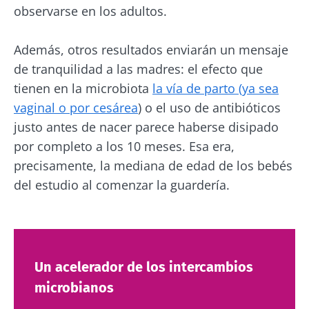
Está a punto de ser redirigido y de dejar
observarse en los adultos.
Biocodex Microbiota Institute
nuestro sitio web.
* Campo obligatorio
Además, otros resultados enviarán un mensaje
Ser redirigido
de tranquilidad a las madres: el efecto que
BMI 20-35
Me gustaría registrarme para recibir más
tienen en la microbiota
la vía de parto (ya sea
noticias de Biocodex
Quedarse en el sitio web del Biocodex Microbiota
Descubrir
vaginal o por cesárea
) o el uso de antibióticos
Institute
He leído y acepto las
condiciones generales
justo antes de nacer parece haberse disipado
de uso y la
política de protección de datos
del
por completo a los 10 meses. Esa era,
Biocodex Microbiota Institute
precisamente, la mediana de edad de los bebés
El kéfir: ¿un
Los yogures, los
aliado natural
grandes aliados de
del estudio al comenzar la guardería.
* Campo obligatorio
de nuestra
tu microbiota
microbiota?
intestinal
BMI 20-35
Ligeramente
Independientemente
burbujeante,
Un acelerador de los intercambios
de la preferencia
ácido y
individual por el
rebosante de
microbianos
yogur tradicional, el
microorganismos
queso fresco batido