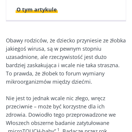
O tym artykule
Opublikowano
Zaktualizowano
21 Kwiecień 2026
23 Kwiecień 2026
Obawy rodziców, że dziecko przyniesie ze żłobka
jakiegoś wirusa, są w pewnym stopniu
uzasadnione, ale rzeczywistość jest dużo
bardziej zaskakująca i wcale nie taka straszna.
To prawda, że żłobek to forum wymiany
mikroorganizmów między dziećmi.
Nie jest to jednak wcale nic złego, wręcz
przeciwnie – może być korzystne dla ich
zdrowia. Dowiodło tego przeprowadzone we
Włoszech obszerne badanie zatytułowane
1
„microTOUCH-baby”
. Badacze przez rok