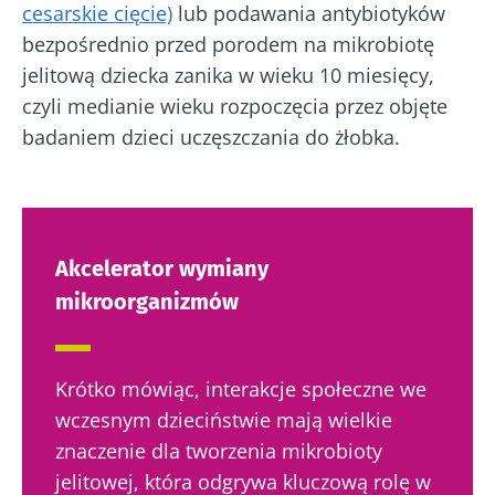
cesarskie cięcie)
lub podawania antybiotyków
miesiącu odbieraj „The Essential”, aby być na
Chcę zaprenumerować inne wiadomości z
bezpośrednio przed porodem na mikrobiotę
bieżąco z najnowszymi informacjami o
Biocodexu
Przekierowanie
jelitową dziecka zanika w wieku 10 miesięcy,
mikrobiocie
czyli medianie wieku rozpoczęcia przez objęte
Zapoznałem się i akceptuję
ogólne warunki
Zamierzasz przekierować i opuszczać naszą
badaniem dzieci uczęszczania do żłobka.
korzystania
i
polityka ochrony danych
stronę internetową
osobowych
Biocodex Microbiota Institute.
* Pole obowiązkowe
Zostać przekierowany
Chcę zaprenumerować inne wiadomości z
BMI 20-35
Akcelerator wymiany
Biocodexu
Pobyt na stronie internetowej Instytutu
mikroorganizmów
Microbiota BioCodex
Więcej informacji
Zapoznałem się i akceptuję
ogólne warunki
korzystania
i
polityka ochrony danych
osobowych
Biocodex Microbiota Institute.
Krótko mówiąc, interakcje społeczne we
Kefir –
Jogurty –
wczesnym dzieciństwie mają wielkie
* Pole obowiązkowe
naturalny
wspaniali
znaczenie dla tworzenia mikrobioty
sprzymierzeniec
sprzymierzeńcy
BMI 20-35
jelitowej, która odgrywa kluczową rolę w
mikrobioty?
mikrobiomu