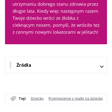
jelitowego
utrzymaniu dobrego stanu zdrowia przez
23/07
Lekko musujący,
długie lata. Kiedy więc następnym razem
kwaskowaty i
Jogurt, serek
Mikro
Twoje dziecko wróci ze żłobka z
naturalnie
czy skyr –
a pło
bogaty w żywe
wszystkie te
cieknącym nosem, pomyśl, że wróciło też
– now
mikroorganizmy
przysmaki mają
kieru
z cennymi nowymi lokatorami w jelitach!
kefir zyskuje na
wspólną cechę:
bada
popularności
są dobre dla
wśród mi...
mikrobioty. Od
Przec
prawie stu ...
artyk
Dowiedz się
więcej
Dowiedz się
więcej
Źródła
Tagi
Dziecko
Przeniesienie z matki na dziecko
Tr