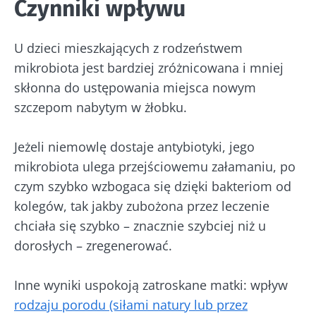
Czynniki wpływu
U dzieci mieszkających z rodzeństwem
mikrobiota jest bardziej zróżnicowana i mniej
skłonna do ustępowania miejsca nowym
Nie odchodź tak
szczepom nabytym w żłobku.
szybko!
Jeżeli niemowlę dostaje antybiotyki, jego
mikrobiota ulega przejściowemu załamaniu, po
Dołącz do społeczności mikrobioty i raz w
czym szybko wzbogaca się dzięki bakteriom od
miesiącu odbieraj „The Essential”, aby być na
kolegów, tak jakby zubożona przez leczenie
bieżąco z najnowszymi informacjami o
chciała się szybko – znacznie szybciej niż u
mikrobiocie
dorosłych – zregenerować.
Bądź na bieżąco
Inne wyniki uspokoją zatroskane matki: wpływ
rodzaju porodu (siłami natury lub przez
Dołącz do społeczności mikrobioty i raz w