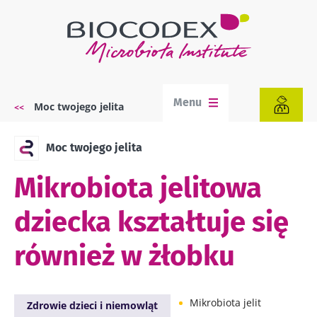
Przejdź
do
treści
Menu
Moc twojego jelita
Ścieżka
nawigacyjna
Moc twojego jelita
Mikrobiota jelitowa
dziecka kształtuje się
również w żłobku
Mikrobiota jelit
Zdrowie dzieci i niemowląt