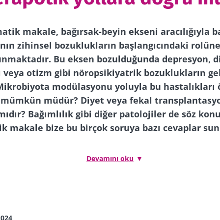
atik makale, bağırsak-beyin ekseni aracılığıyla b
nın zihinsel bozuklukların başlangıcındaki rolüne 
unmaktadır. Bu eksen bozulduğunda depresyon, di
 veya otizm gibi nöropsikiyatrik bozuklukların ge
 Mikrobiyota modülasyonu yoluyla bu hastalıkları
 mümkün müdür? Diyet veya fekal transplantasyo
mıdır? Bağımlılık gibi diğer patolojiler de söz kon
k makale bize bu birçok soruya bazı cevaplar su
Devamını oku
ntestinal sistemin de "enterik sinir sistemi" adı verile
yne bağlanan kendi sinir ağına sahip olduğu söylenmek
eyin arasında her biri diğerini etkileyen çift yönlü il
tıpkı bağırsak bakterilerinin bağırsak duvarını etkileye
2024
iletebilen kimyasal moleküller üretmesi gibi, duygula