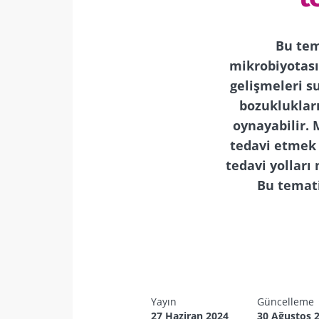
Bu tem
mikrobiyotası
gelişmeleri s
bozuklukları
oynayabilir.
tedavi etmek
tedavi yolları 
Bu temati
Örneğin, gastroi
aracılığıyla be
bağırsak ve b
kılmaktadır: 
Yayın
Güncelleme
27 Haziran 2024
30 Ağustos 
mesajlar 