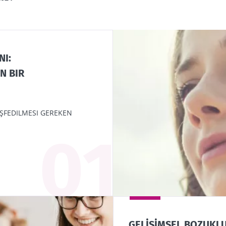
z üzerinde etkisi vardır. Dolayısıyla bağırsak bakteriler
sistemi aracılığıyla davranışlarımızı etkileyebilir.
otikler psikotropik özelliklere sahiptir ve beyin ile b
NI:
arını doğrudan aktive edebilir. Bunlara "psikobiyotikle
N BIR
al sistemdeki enflamatuar süreci ve mide ve bağırsak
üyümesini sınırlarlar. Bunlardan bazıları antidepresan 
mcı tedavi olarak kullanılabilir ve çeşitli rahatsızlıkla
EŞFEDILMESI GEREKEN
hafifletebilir.
BMI 19.37
imle kal!
GELİŞİMSEL BOZUKL