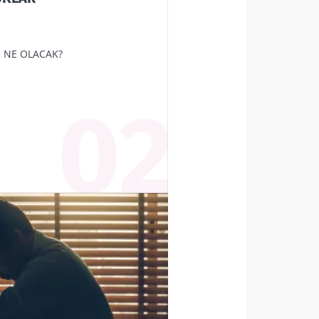
rler ile
 NE OLACAK?
litikasi
rler ile
litikasi