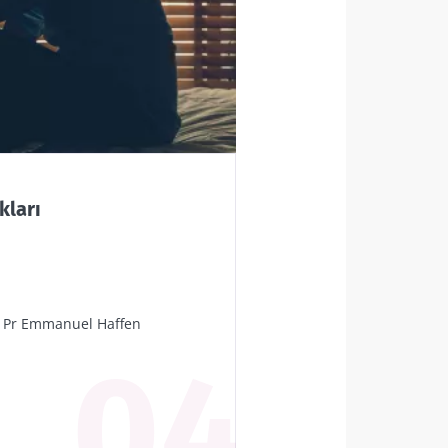
4
ta bağırsak-
ninde nasıl
kları
nar?
okuyun
 Pr Emmanuel Haffen