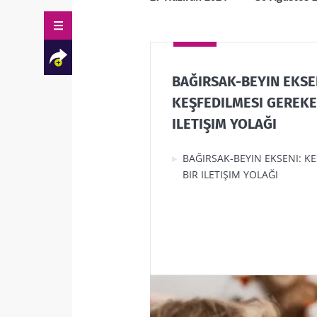
bağırsaklarımı
Ya da bazı probiy
BAĞIRSAK-BEYIN EKSE
sinir yoll
KEŞFEDILMESI GEREKE
gastrointestin
ILETIŞIM YOLAĞI
bakterilerin b
Facebook
Twitter
Mail
tedavilere yardı
BAĞIRSAK-BEYIN EKSENI: K
BIR ILETIŞIM YOLAĞI
Biz