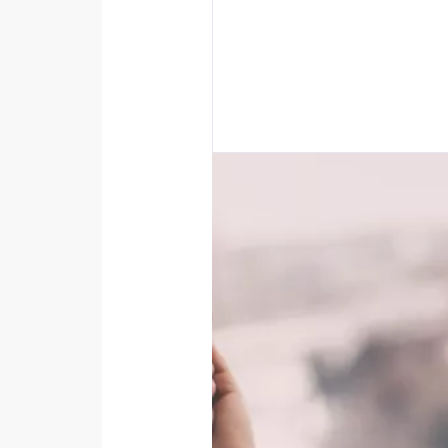
okudum ve 
* Zorunlu alan
BMI 20-35
15/01/2026
Cinsellik: sem
vajinal mikro
gizli yaşamı
Makaleyi oku