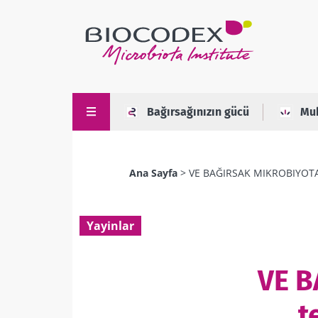
Ana
içeriğe
atla
Bağırsağınızın gücü
Mu
Ana Sayfa
VE BAĞIRSAK MIKROBIYOTASI
Sayfa
yolu
Yayinlar
VE B
t