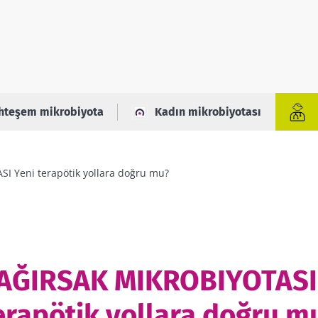
hteşem mikrobiyota
Kadın mikrobiyotası
 Yeni terapötik yollara doğru mu?
AĞIRSAK MIKROBIYOTASI
erapötik yollara doğru m