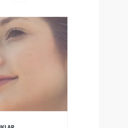
i enterik sinir
ağırsak arasındaki
r" denir ve
lardaki patojen
ve anksiyolitik
rın semptomlarını
UKLAR