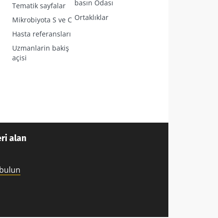
basın Odası
Tematik sayfalar
Ortaklıklar
Mikrobiyota S ve C
Hasta referansları
Uzmanlarin bakiş
açisi
ri alan
 bulun