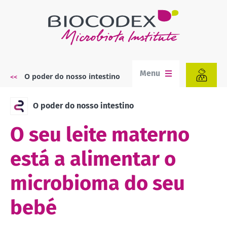
Passar
para
o
conteúdo
principal
Menu
O poder do nosso intestino
Navegação
estrutural
O poder do nosso intestino
O seu leite materno
está a alimentar o
microbioma do seu
bebé