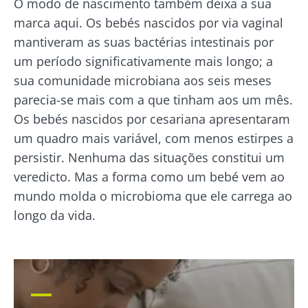
O modo de nascimento também deixa a sua
marca aqui. Os bebés nascidos por via vaginal
mantiveram as suas bactérias intestinais por
um período significativamente mais longo; a
Fique connosco!
sua comunidade microbiana aos seis meses
parecia-se mais com a que tinham aos um mês.
Junte-se à comunidade da microbiota e
Os bebés nascidos por cesariana apresentaram
receba "The Essential" uma vez por mês para
um quadro mais variável, com menos estirpes a
se manter atualizado com as últimas notícias
persistir. Nenhuma das situações constitui um
sobre a microbiota.
veredicto. Mas a forma como um bebé vem ao
mundo molda o microbioma que ele carrega ao
Mantenha-se
longo da vida.
informado
Junte-se à comunidade da microbiota e
Gostaria de me inscrever para receber mais
receba "The Essential" uma vez por mês para
informações sobre a Biocodex
se manter atualizado com as últimas notícias