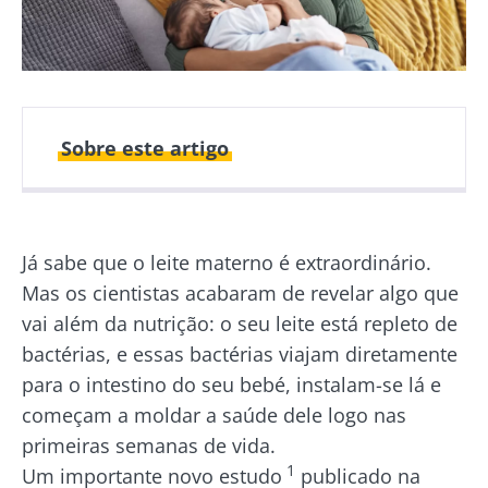
Sobre este artigo
Autor
Já sabe que o leite materno é extraordinário.
Mas os cientistas acabaram de revelar algo que
Dr Amine Zorgani
vai além da nutrição: o seu leite está repleto de
bactérias, e essas bactérias viajam diretamente
para o intestino do seu bebé, instalam-se lá e
começam a moldar a saúde dele logo nas
Publicado em
Atualizado em
primeiras semanas de vida.
02 Abril 2026
09 Abril 2026
1
Um importante novo estudo
publicado na