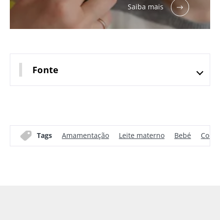
Saiba mais
Fonte
Tags
Amamentação
Leite materno
Bebé
Colon