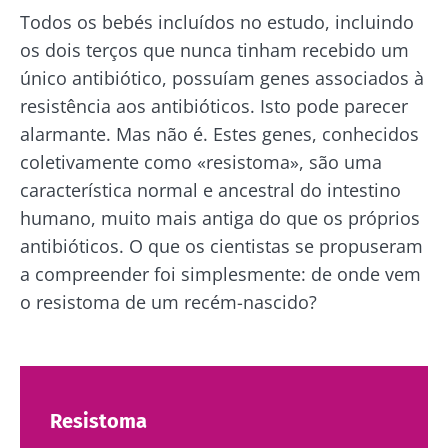
e
ácido e
iogurte,
Todos os bebés incluídos no estudo, incluindo
naturalmente
fertilidade
queijo
rico em
uma pista
os dois terços que nunca tinham recebido um
fresco ou
microrganismos
explorar
skyr? Estes
único antibiótico, possuíam genes associados à
vivos, o kefir
produtos
vem conq...
Ler o arti
resistência aos antibióticos. Isto pode parecer
lácteos têm
um ponto
alarmante. Mas não é. Estes genes, conhecidos
Descubra mais
em comum:
são
coletivamente como «resistoma», são uma
excelentes
característica normal e ancestral do intestino
para a...
humano, muito mais antiga do que os próprios
Descubra
antibióticos. O que os cientistas se propuseram
mais
a compreender foi simplesmente: de onde vem
o resistoma de um recém-nascido?
Resistoma