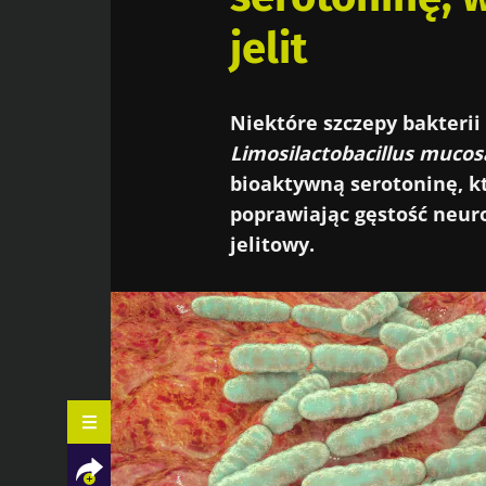
jelit
Niektóre szczepy bakterii
Limosilactobacillus mucosa
bioaktywną serotoninę, kt
poprawiając gęstość neur
jelitowy.