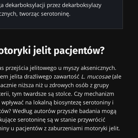
a dekarboksylacji przez dekarboksylazy
nych, tworząc serotoninę.
toryki jelit pacjentów?
as przejścia jelitowego u myszy aksenicznych.
łem jelita drażliwego zawartość
L. mucosae
(ale
znacznie niższa niż u zdrowych osób z grupy
kterii, tym twardsze są stolce. Czy mechanizm
 wpływać na lokalną biosyntezę serotoniny i
entów? Według autorów przyszłe badania mogą
kujące serotoninę są w stanie przywrócić
niny u pacjentów z zaburzeniami motoryki jelit.