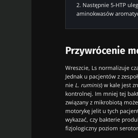
2. Następnie 5-HTP uleg
aminokwasów aromatycz
Przywrócenie mo
Wreszcie, Ls normalizuje cz
Jednak u pacjentów z zespo
nie
L. ruminis
) w kale jest 
kontrolnej. Im mniej tej ba
związany z mikrobiotą może
motorykę jelit u tych pacj
wykazać, czy bakterie produ
fizjologiczny poziom seroto