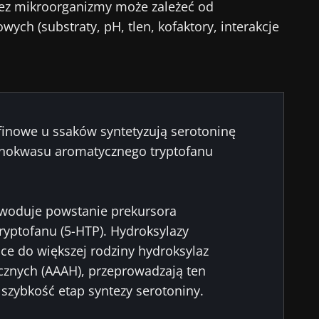
zez mikroorganizmy może zależeć od
ych (substraty, pH, tlen, kofaktory, interakcje
inowe u ssaków syntetyzują serotoninę
nokwasu aromatycznego tryptofanu
owoduje powstanie prekursora
ryptofanu (5-HTP). Hydroksylazy
ące do większej rodziny hydroksylaz
nych (AAAH), przeprowadzają ten
 szybkość etap syntezy serotoniny.