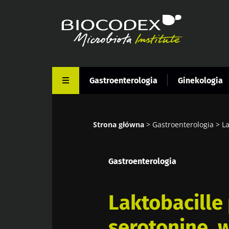
Przejdź
do
treści
Gastroenterologia
Ginekologia
Strona główna
Gastroenterologia
La
Ścieżka
nawigacyjna
Gastroenterologia
Laktobacille
serotoninę,