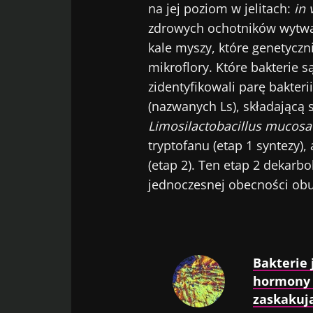
na jej poziom w jelitach:
in v
zdrowych ochotników wytwar
Nie
kale myszy, które genetyczn
mikroflory. Które bakterie 
Dołącz do społ
zidentyfikowali parę bakteri
„Microbiota Di
(nazwanych Ls), składającą 
bieżąco z najn
Limosilactobacillus mucosa
tryptofanu (etap 1 syntezy)
(etap 2). Ten etap 2 dekarb
Bąd
jednoczesnej obecności obu
Chcę zapre
Zapoznałem
Dołącz do społ
osobowych
„Microbiota Di
Prz
Bakterie 
bieżąco z najn
* Pole obowiązkow
hormony 
zaskakuj
BMI 20-35
Zamierzasz prz