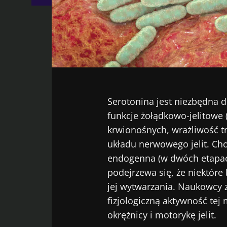
Facebook
Twitter
LinkedIn
Mail
Serotonina jest niezbędna
funkcje żołądkowo-jelitowe 
krwionośnych, wrażliwość t
układu nerwowego jelit. Cho
endogenna (w dwóch etapach
podejrzewa się, że niektóre 
jej wytwarzania. Naukowcy zi
fizjologiczną aktywność tej
okrężnicy i motorykę jelit.