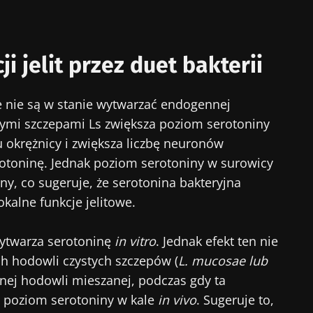
cej informacji
rzekierowany
numerować inne wiadomości z Biocodexu
ji jelit przez duet bakterii
stronie internetowej Instytutu Microbiota BioCodex
 się i akceptuję
ogólne warunki korzystania
i
polityka ochr
Biocodex Microbiota Institute.
e nie są w stanie wytwarzać endogennej
e
mymi szczepami Ls zwiększa poziom serotoniny
u okrężnicy i zwiększa liczbę neuronów
toninę. Jednak poziom serotoniny w surowicy
y, co sugeruje, że serotonina bakteryjna
16/07/2026
10/07/202
okalne funkcje jelitowe.
ioty na
Wewnętrzna
Bakteria j
mikrobiota raka jelita
zwiększają
e
grubego niezależnym
mięśni
wytwarza serotoninę
in vitro
. Jednak efekt ten nie
wskaźnikiem
h hodowli czystych szczepów (
L. mucosae lub
prognostycznym?
onej hodowli mieszanej, podczas gdy ta
ykuł
Przeczytaj artykuł
Przeczytaj
 poziom serotoniny w kale
in vivo
. Sugeruje to,