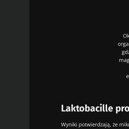
Ok
orga
gd
mag
Laktobacille pr
Wyniki potwierdzają, że mik