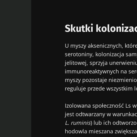
Wię
Zostać p
Chcę zapre
Skutki kolonizac
Pobyt na 
Zapoznałem
osobowych
U myszy aksenicznych, któr
* Pole obowiązkow
serotoniny, kolonizacja sa
jelitowej, sprzyja unerwieni
BMI 20-35
immunoreaktywnych na sero
myszy pozostaje niezmienion
23/07/2026
reguluje przede wszystkim l
Wpływ mikrob
zdrowie
reprodukcyjn
Izolowana społeczność Ls 
jest odtwarzany w warunkac
L. ruminis
) lub ich odtworz
Przeczytaj art
hodowla mieszana zwiększa