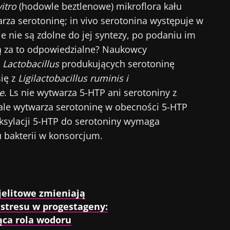
itro
(hodowle beztlenowe) mikroflora kału
za serotoninę; in vivo serotonina występuje w
 odchodź tak szybko!
ie nie są zdolne do jej syntezy, po podaniu im
są za to odpowiedzialne? Naukowcy
eczności mikrobioty dla pracowników ochrony zdrowia
i
Lactobacillus
produkujących serotoninę
gest” i „Magazyn dla pracowników służby zdrowia”, ab
się z
Ligilactobacillus ruminis i
owszymi informacjami o mikrobiocie.
e
. Ls nie wytwarza 5-HTP ani serotoniny z
, ale wytwarza serotoninę w obecności 5-HTP
oksylacji 5-HTP do serotoniny wymaga
ź na bieżąco
 bakterii w konsorcjum.
numerować inne wiadomości z Biocodexu
 się i akceptuję
ogólne warunki korzystania
i
polityka ochr
eczności mikrobioty dla pracowników ochrony zdrowia
Biocodex Microbiota Institute.
gest” i „Magazyn dla pracowników służby zdrowia”, ab
ekierowanie
jelitowe zmieniają
owszymi informacjami o mikrobiocie.
e
stresu w progestageny:
ąca rola wodoru
ekierować i opuszczać naszą stronę internetową