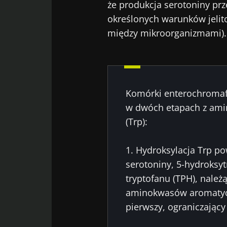
że produkcja serotoniny pr
określonych warunków jelitow
między mikroorganizmami).
Komórki enterochromaf
w dwóch etapach z ami
(Trp):
1. Hydroksylacja Trp p
serotoniny, 5-hydroksyt
tryptofanu (TPH), należ
aminokwasów aromatycz
pierwszy, ograniczający